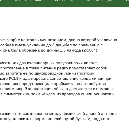
ble-zepp) с центральным питанием, длина которой увеличена
особная иметь усиление до 3 децибел по сравнению с
 она была обрезана до длины 1,3 лямбда (2х0,64).
ривать как два коллинеарных полуволновых диполя,
сопротивление в точке питания редко представляет собой
мо запитать её по двухпроводной линии (поэтому
окого КСВ) и адаптировать сопротивление конца линии при
тивлению передатчика (или приёмника, если требуется
я-приёмник). Эта адаптация обычно достигается с помощью
я симметрична, ток в каждом из проводов линии одинаков и
 зависит от соотношения между физической длиной антенны
жно установить в форме перевёрнутой буквы V, тогда его