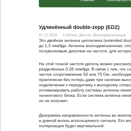
Удлинённый double-zepp (EDZ)
07.12.2024
Collinear
,
Диполь
,
Многодиапазонные
Это двойная антенна цеппелина (extended dou
до 1,3 лямбда. Антенна многодиапазонная, сп
полуволновым диполем на частоте, для которой
На этой точной частоте диполь можно рассмат
разделённых 0,28 лямбда. В связи с тем, что 
чистое сопротивление 50 или 75 Ом, необходи
практически без потерь даже при наличии выс
подключении к передатчику к выходному сопро
оптимизировать работу системы антенна-лини
тюнингового блока. Если система антенна-лини
он не излучает.
Диаграмма направленности антенны во многом
и длиной волны используемого сигнала. Его мо
поляризация будет вертикальной.