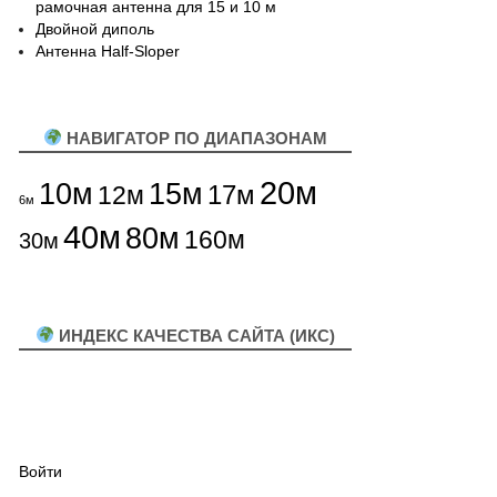
рамочная антенна для 15 и 10 м
Двойной диполь
Антенна Half-Sloper
НАВИГАТОР ПО ДИАПАЗОНАМ
20м
10м
15м
12м
17м
6м
40м
80м
160м
30м
ИНДЕКС КАЧЕСТВА САЙТА (ИКС)
Войти