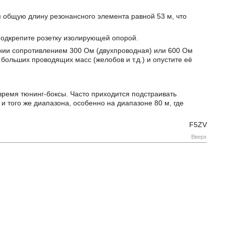
м общую длину резонансного элемента равной 53 м, что
подкрепите розетку изолирующей опорой.
нии сопротивлением 300 Ом (двухпроводная) или 600 Ом
больших проводящих масс (желобов и т.д.) и опустите её
время тюнинг-боксы. Часто приходится подстраивать
и того же диапазона, особенно на диапазоне 80 м, где
F5ZV
Вверх