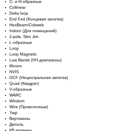
C- и H-образные
Collinear
Delta loop
End Fed (Концевая запитка)
HexBeam/Cobweb
Indoor (Для помещений)
J-pole, Slim Jim
L-образные
Loop
Loop Magnetic
Low Bands (НЧ диапазоны)
Moxon
NVIS
OCF (Нецентральная запитка)
Quad (Квадрат)
V-образные
WARC
Windom
Wire (Проволочные)
Yagi
Вертикалы
Диполь
КВ антенны