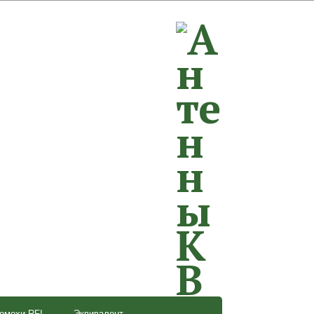
омехи RFI
Эквивалент