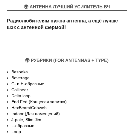
🌍 АНТЕННА ЛУЧШИЙ УСИЛИТЕЛЬ ВЧ
Радиолюбителям нужна антенна, а ещё лучше
шэк
с антенной
ф
ермой!
🌍 РУБРИКИ (FOR ANTENNAS + TYPE)
Bazooka
Beverage
C- и H-образные
Collinear
Delta loop
End Fed (Концевая запитка)
HexBeam/Cobweb
Indoor (Для помещений)
J-pole, Slim Jim
L-образные
Loop