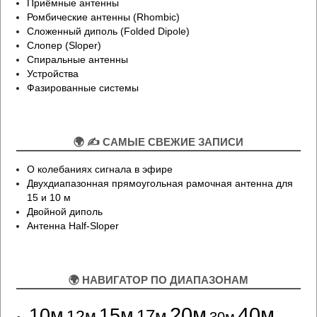
Приёмные антенны
Ромбические антенны (Rhombic)
Сложенный диполь (Folded Dipole)
Слопер (Sloper)
Спиральные антенны
Устройства
Фазированные системы
🌍 ✍ САМЫЕ СВЕЖИЕ ЗАПИСИ
О колебаниях сигнала в эфире
Двухдиапазонная прямоугольная рамочная антенна для
15 и 10 м
Двойной диполь
Антенна Half-Sloper
🌍 НАВИГАТОР ПО ДИАПАЗОНАМ
20м
40м
10м
15м
12м
17м