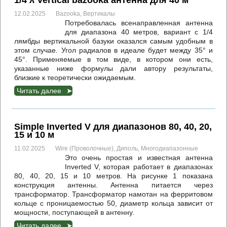
1/4 λ Vertical bazooka антенна для 40 м
12.02.2025
Bazooka
,
Вертикалы
Потребовалась всенаправленная антенна
для диапазона 40 метров, вариант с 1/4
лямбды вертикальной базуки оказался самым удобным в
этом случае. Угол радиалов в идеале будет между 35° и
45°. Применяемые в том виде, в котором они есть,
указанные ниже формулы дали автору результаты,
близкие к теоретически ожидаемым.
Читать далее
Simple Inverted V для диапазонов 80, 40, 20,
15 и 10 м
11.02.2025
Wire (Проволочные)
,
Диполь
,
Многодиапазонные
Это очень простая и известная антенна
Inverted V, которая работает в диапазонах
80, 40, 20, 15 и 10 метров. На рисунке 1 показана
конструкция антенны. Антенна питается через
трансформатор. Трансформатор намотан на ферритовом
кольце с проницаемостью 50, диаметр кольца зависит от
мощности, поступающей в антенну.
Читать далее