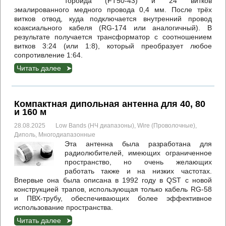
тороида (FT50-43) и 24 витков
эмалированного медного провода 0,4 мм. После трёх
витков отвод, куда подключается внутренний провод
коаксиального кабеля (RG-174 или аналогичный). В
результате получается трансформатор с соотношением
витков 3:24 (или 1:8), который преобразует любое
сопротивление 1:64.
Читать далее
Компактная дипольная антенна для 40, 80
и 160 м
28.08.2025
Low Bands (НЧ диапазоны)
,
Wire (Проволочные)
,
Диполь
,
Многодиапазонные
Эта антенна была разработана для
радиолюбителей, имеющих ограниченное
пространство, но очень желающих
работать также и на низких частотах.
Впервые она была описана в 1992 году в QST c новой
конструкцией трапов, использующая только кабель RG-58
и ПВХ-трубу, обеспечивающих более эффективное
использование пространства.
Читать далее