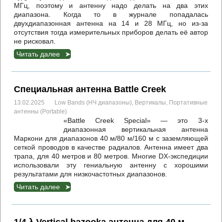
МГц, поэтому и антенну надо делать на два этих
диапазона. Когда то в журнале попадалась
двухдиапазонная антенна на 14 и 28 МГц, но из-за
отсутствия тогда измерительных приборов делать её автор
не рисковал.
Читать далее
Специальная антенна Battle Creek
13.02.2025
Low Bands (НЧ диапазоны)
,
Вертикалы
,
Портативные
антенны (Portable)
«Battle Creek Special» — это 3-х
диапазонная вертикальная антенна
Маркони для диапазонов 40 м/80 м/160 м с заземляющей
сеткой проводов в качестве радиалов. Антенна имеет два
трапа, для 40 метров и 80 метров. Многие DX-экспедиции
использовали эту гениальную антенну с хорошими
результатами для низкочастотных диапазонов.
Читать далее