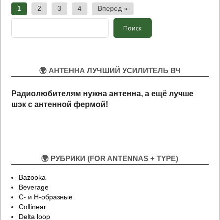
Пагинация
1
2
3
4
Вперед »
записей
Поиск
Поиск
🌍 АНТЕННА ЛУЧШИЙ УСИЛИТЕЛЬ ВЧ
Радиолюбителям нужна антенна, а ещё лучше
шэк
с антенной
ф
ермой!
🌍 РУБРИКИ (FOR ANTENNAS + TYPE)
Bazooka
Beverage
C- и H-образные
Collinear
Delta loop