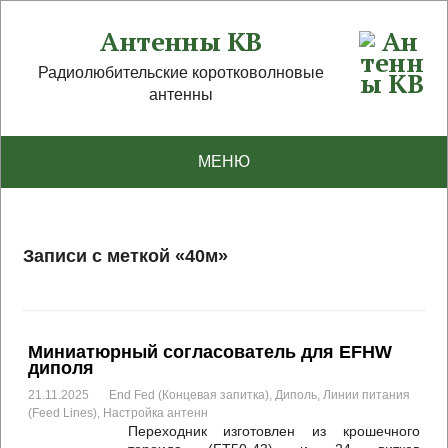
Антенны КВ
Радиолюбительские коротковолновые
антенны
МЕНЮ
Записи с меткой «40м»
Миниатюрный согласователь для EFHW
диполя
21.11.2025
End Fed (Концевая запитка)
,
Диполь
,
Линии питания
(Feed Lines)
,
Настройка антенн
Переходник изготовлен из крошечного