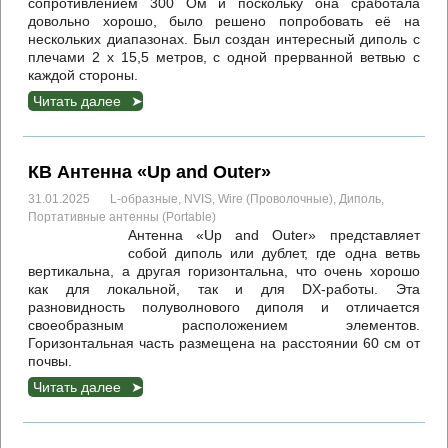
сопротивлением 300 Ом и поскольку она сработала
довольно хорошо, было решено попробовать её на
нескольких диапазонах. Был создан интересный диполь с
плечами 2 x 15,5 метров, с одной прерванной ветвью с
каждой стороны.
Читать далее
КВ Антенна «Up and Outer»
31.01.2025
L-образные
,
NVIS
,
Wire (Проволочные)
,
Диполь
,
Портативные антенны (Portable)
Антенна «Up and Outer» представляет
собой диполь или дублет, где одна ветвь
вертикальна, а другая горизонтальна, что очень хорошо
как для локальной, так и для DX-работы. Эта
разновидность полуволнового диполя и отличается
своеобразным расположением элементов.
Горизонтальная часть размещена на расстоянии 60 см от
почвы.
Читать далее