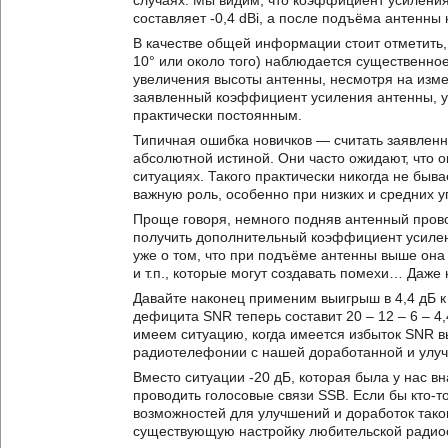
случаях. Мы видим, что коэффициент усилени
составляет -0,4 dBi, а после подъёма антенны
В качестве общей информации стоит отметить, 
10° или около того) наблюдается существенно
увеличения высоты антенны, несмотря на изм
заявленный коэффициент усиления антенны, ук
практически постоянным.
Типичная ошибка новичков — считать заявле
абсолютной истиной. Они часто ожидают, что
ситуациях. Такого практически никогда не быв
важную роль, особенно при низких и средних у
Проще говоря, немного подняв антенный пров
получить дополнительный коэффициент усилен
уже о том, что при подъёме антенны выше она
и т.п., которые могут создавать помехи… Даж
Давайте наконец применим выигрыш в 4,4 дБ к
дефицита SNR теперь составит 20 – 12 – 6 – 4,
имеем ситуацию, когда имеется избыток SNR 
радиотелефонии с нашей доработанной и улу
Вместо ситуации -20 дБ, которая была у нас в
проводить голосовые связи SSB. Если бы кто-
возможностей для улучшений и доработок тако
существующую настройку любительской радио