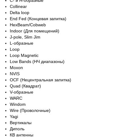
C- и H-образные
Collinear
Delta loop
End Fed (Концевая запитка)
HexBeam/Cobweb
Indoor (Для помещений)
J-pole, Slim Jim
L-образные
Loop
Loop Magnetic
Low Bands (НЧ диапазоны)
Moxon
NVIS
OCF (Нецентральная запитка)
Quad (Квадрат)
V-образные
WARC
Windom
Wire (Проволочные)
Yagi
Вертикалы
Диполь
КВ антенны