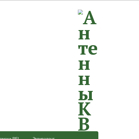
омехи RFI
Эквивалент