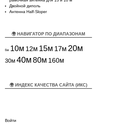
рамочная антенна для 15 и 10 м
Двойной диполь
Антенна Half-Sloper
🌍 НАВИГАТОР ПО ДИАПАЗОНАМ
20м
10м
15м
12м
17м
6м
40м
80м
160м
30м
🌍 ИНДЕКС КАЧЕСТВА САЙТА (ИКС)
Войти