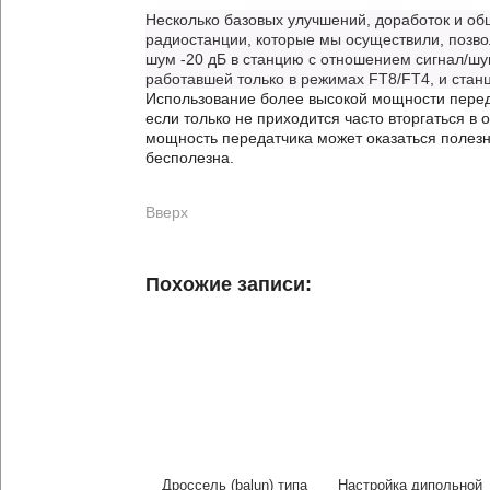
Несколько базовых улучшений, доработок и о
радиостанции, которые мы осуществили, позво
шум -20 дБ в станцию ​​с отношением сигнал/ш
работавшей только в режимах FT8/FT4, и станц
Использование более высокой мощности перед
если только не приходится часто вторгаться в
мощность передатчика может оказаться полезн
бесполезна.
Вверх
Похожие записи:
Дроссель (balun) типа
Настройка дипольной