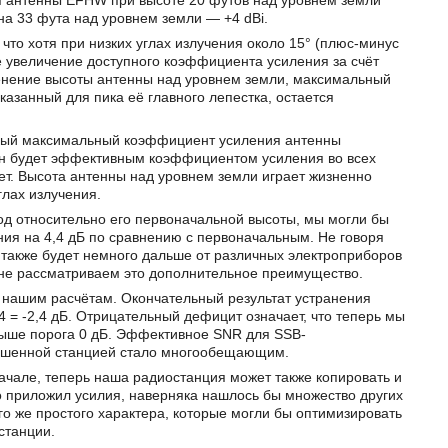
я антенны EFHW при высоте 20 футов над уровнем земли
 на 33 фута над уровнем земли — +4 dBi.
что хотя при низких углах излучения около 15° (плюс-минус
е увеличение доступного коэффициента усиления за счёт
енение высоты антенны над уровнем земли, максимальный
азанный для пика её главного лепестка, остается
нный максимальный коэффициент усиления антенны
 он будет эффективным коэффициентом усиления во всех
ает. Высота антенны над уровнем земли играет жизненно
глах излучения.
од относительно его первоначальной высоты, мы могли бы
ия на 4,4 дБ по сравнению с первоначальным. Не говоря
 также будет немного дальше от различных электроприборов
е не рассматриваем это дополнительное преимущество.
 нашим расчётам. Окончательный результат устранения
4 = -2,4 дБ. Отрицательный дефицит означает, что теперь мы
выше порога 0 дБ. Эффективное SNR для SSB-
чшенной станцией стало многообещающим.
начале, теперь наша радиостанция может также копировать и
то приложил усилия, наверняка нашлось бы множество других
го же простого характера, которые могли бы оптимизировать
станции.