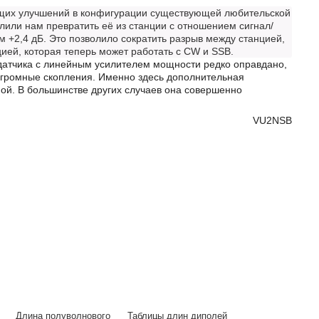
бщих улучшений в конфигурации существующей любительской
лили нам превратить её из станции с отношением сигнал/
ум +2,4 дБ. Это позволило сократить разрыв между станцией,
ией, которая теперь может работать с CW и SSB.
атчика с линейным усилителем мощности редко оправдано,
 огромные скопления. Именно здесь дополнительная
ой. В большинстве других случаев она совершенно
VU2NSB
Длина полуволнового
Таблицы длин диполей