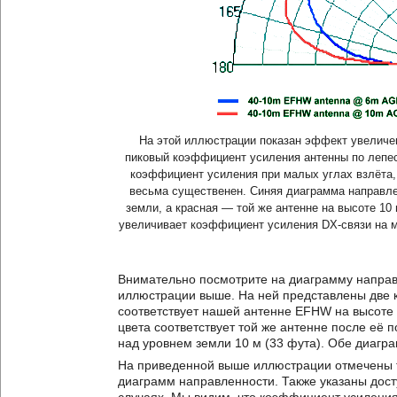
На этой иллюстрации показан эффект увеличе
пиковый коэффициент усиления антенны по лепес
коэффициент усиления при малых углах взлёта,
весьма существенен. Синяя диаграмма направле
земли, а красная — той же антенне на высоте 10
увеличивает коэффициент усиления DX-связи на м
Внимательно посмотрите на диаграмму направ
иллюстрации выше. На ней представлены две 
соответствует нашей антенне EFHW на высоте 
цвета соответствует той же антенне после её п
над уровнем земли 10 м (33 фута). Обе диагр
На приведенной выше иллюстрации отмечены т
диаграмм направленности. Также указаны дос