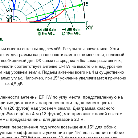
ния высоты антенны над землёй. Результаты впечатляют. Хотя
ткам диаграммы направленности заметно не меняется, полезный
 необходимый для DX-связи на средних и больших расстояниях,
нности соответствует антенне EFHW на высоте 6 м над уровнем
 м над уровнем земли. Подъём антенны всего на 4 м существенно
алых углах. Например, при 15° усиление увеличивается примерно
на 4,5 дБ.
ленности антенны EFHW по углу места, представленную на
кривые диаграммы направленности: одна синего цвета
6 м (20 футов) над уровнем земли. Диаграмма красного
одъёма ещё на 4 м (13 футов), что приводит к новой высоте
аммы предназначены для диапазона 20 м.
очки пересечения под углом возвышения 15° для обоих
тупные коэффициенты усиления при 15° возвышения в обоих