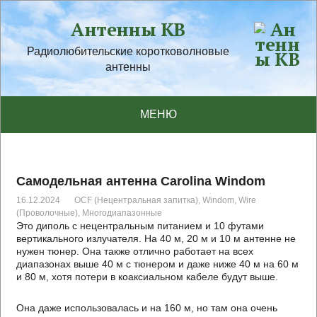
Антенны КВ
Радиолюбительские коротковолновые
антенны
МЕНЮ
Самодельная антенна Carolina Windom
16.12.2024
OCF (Нецентральная запитка)
,
Windom
,
Wire
(Проволочные)
,
Многодиапазонные
Это диполь с нецентральным питанием и 10 футами
вертикального излучателя. На 40 м, 20 м и 10 м антенне не
нужен тюнер. Она также отлично работает на всех
диапазонах выше 40 м с тюнером и даже ниже 40 м на 60 м
и 80 м, хотя потери в коаксиальном кабеле будут выше.
Она даже использовалась и на 160 м, но там она очень