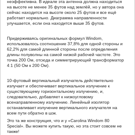
неэффективна. В идеале эта антенна должна находиться
на высоте не менее 35 футов над землёй, но у автора она
сейчас находится на высоте около 25 футов и все ещё
работает нормально. Диаграмма направленности
улучшается, если она находится выше 35 футов.
Придерживаясь оригинальных формул Windom,
использовалось соотношение 37,8% для одной стороны и
62,2% для самой длинной стороны после определения
длины полуволны на самой низкой рабочей частоте. Это
точка 200 Ом, отсюда и симметрирующий трансформатор
4:1 (50 Ом к 200 Ом).
10-футовый вертикальный излучатель действительно
излучает и обеспечивает вертикальное излучение к
существующему горизонтальному излучению, и,
следовательно, добавляет к низкоугловому
всенаправленному излучению. Линейный изолятор
останавливает излучение вертикального излучателя на
всем пути обратно в шэк.
Это та же конструкция, что и у «Carolina Windom 80
Special». Вы можете купить такую, но эта стоит совсем не
также!