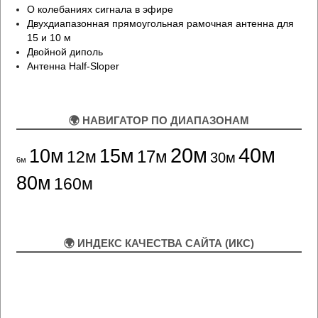
О колебаниях сигнала в эфире
Двухдиапазонная прямоугольная рамочная антенна для
15 и 10 м
Двойной диполь
Антенна Half-Sloper
🌍 НАВИГАТОР ПО ДИАПАЗОНАМ
20м
40м
10м
15м
12м
17м
30м
6м
80м
160м
🌍 ИНДЕКС КАЧЕСТВА САЙТА (ИКС)