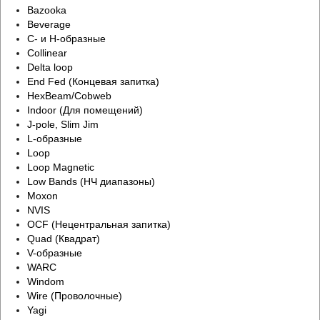
Bazooka
Beverage
C- и H-образные
Collinear
Delta loop
End Fed (Концевая запитка)
HexBeam/Cobweb
Indoor (Для помещений)
J-pole, Slim Jim
L-образные
Loop
Loop Magnetic
Low Bands (НЧ диапазоны)
Moxon
NVIS
OCF (Нецентральная запитка)
Quad (Квадрат)
V-образные
WARC
Windom
Wire (Проволочные)
Yagi