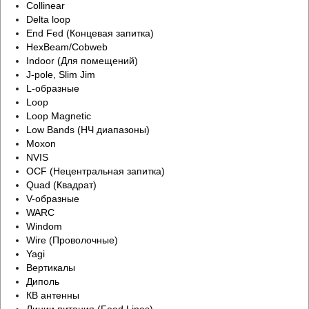
Collinear
Delta loop
End Fed (Концевая запитка)
HexBeam/Cobweb
Indoor (Для помещений)
J-pole, Slim Jim
L-образные
Loop
Loop Magnetic
Low Bands (НЧ диапазоны)
Moxon
NVIS
OCF (Нецентральная запитка)
Quad (Квадрат)
V-образные
WARC
Windom
Wire (Проволочные)
Yagi
Вертикалы
Диполь
КВ антенны
Линии питания (Feed Lines)