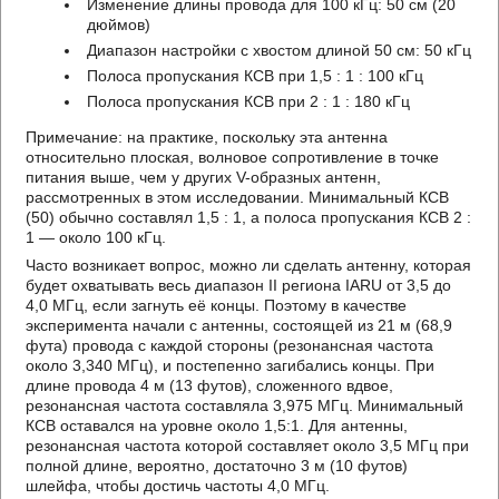
Изменение длины провода для 100 кГц: 50 см (20
дюймов)
Диапазон настройки с хвостом длиной 50 см: 50 кГц
Полоса пропускания КСВ при 1,5 : 1 : 100 кГц
Полоса пропускания КСВ при 2 : 1 : 180 кГц
Примечание: на практике, поскольку эта антенна
относительно плоская, волновое сопротивление в точке
питания выше, чем у других V-образных антенн,
рассмотренных в этом исследовании. Минимальный КСВ
(50) обычно составлял 1,5 : 1, а полоса пропускания КСВ 2 :
1 — около 100 кГц.
Часто возникает вопрос, можно ли сделать антенну, которая
будет охватывать весь диапазон II региона IARU от 3,5 до
4,0 МГц, если загнуть её концы. Поэтому в качестве
эксперимента начали с антенны, состоящей из 21 м (68,9
фута) провода с каждой стороны (резонансная частота
около 3,340 МГц), и постепенно загибались концы. При
длине провода 4 м (13 футов), сложенного вдвое,
резонансная частота составляла 3,975 МГц. Минимальный
КСВ оставался на уровне около 1,5:1. Для антенны,
резонансная частота которой составляет около 3,5 МГц при
полной длине, вероятно, достаточно 3 м (10 футов)
шлейфа, чтобы достичь частоты 4,0 МГц.