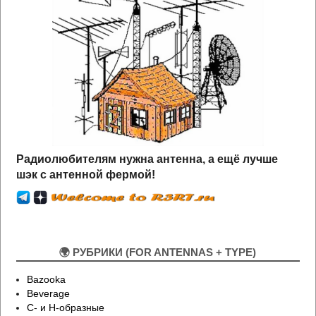
Радиолюбителям нужна антенна, а ещё лучше
шэк
с антенной
ф
ермой!
🌍 РУБРИКИ (FOR ANTENNAS + TYPE)
Bazooka
Beverage
C- и H-образные