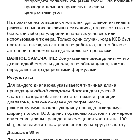
попробуйте ослабить концевые тросы. Это позволит
проводам немного провиснуть и снизит
центральный угол.
На практике использовался комплект дипольной антенны в
рюкзаке во многих различных ситуациях, на разной высоте,
без какой-либо регулировки в полевых условиях или
использования тюнера. Только один случай, когда КСВ был
настолько высок, что антенна не работала, но это было с
антенной, проложенной вдоль колючей проволоки.
ВАЖНОЕ ЗАМЕЧАНИЕ:
Все указанные здесь длины — это
длина одной стороны диполя, а не общая длина, как это
определяется традиционными формулами.
Результаты
Для каждого диапазона указывается типичная длина
провода для
одной стороны диполя
для целевой
частоты, которая обычно является нижней границей
диапазона, а также ожидаемую погрешность,
рекомендуемую начальную длину провода, ожидаемую
ширину полосы КСВ, длину подвесных хвостов и примерное
изменение длины провода для смещения частоты на 100
кГц, если вы хотите настроить антенну на другую частоту.
Диапазон 80 м