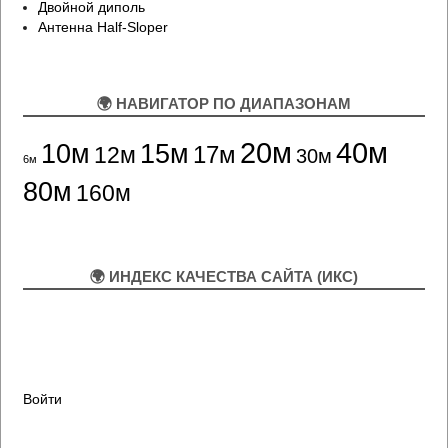
Двойной диполь
Антенна Half-Sloper
🌍 НАВИГАТОР ПО ДИАПАЗОНАМ
20м
40м
10м
15м
12м
17м
30м
6м
80м
160м
🌍 ИНДЕКС КАЧЕСТВА САЙТА (ИКС)
Войти