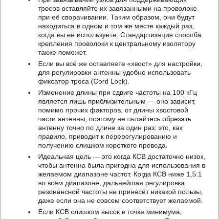
тросов оставляйте их завязанными на проволоке
при её сворачивании. Таким образом, они будут
находиться в одном и том же месте каждый раз,
когда вы её используете. Стандартизация способа
крепления проволоки к центральному изолятору
также поможет.
Если вы всё же оставляете «хвост» для настройки,
для регулировки антенны удобно использовать
фиксатор троса (Cord Lock).
Изменение длины при сдвиге частоты на 100 кГц
является лишь приблизительным — оно зависит,
помимо прочих факторов, от длины хвостовой
части антенны, поэтому не пытайтесь обрезать
антенну точно по длине за один раз: это, как
правило, приводит к перерегулированию и
получению слишком короткого провода.
Идеальная цель — это когда КСВ достаточно низок,
чтобы антенна была пригодна для использования в
желаемом диапазоне частот. Когда КСВ ниже 1,5:1
во всём диапазоне, дальнейшая регулировка
резонансной частоты не принесёт никакой пользы,
даже если она не совсем соответствует желаемой.
Если КСВ слишком высок в точке минимума,