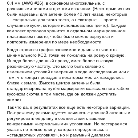
0,4 мм (AWG #26), в основном многожильные, с
различными типами и цветами изоляции. (Некоторые из них
были нарезаны для антенн более 40 лет назад, некоторые
— специально для этого теста, а некоторые — просто
случайные куски, которые использовались где-то). Каждый
комплект проводов хранится в отдельном маркированном
пластиковом пакете, чтобы было можно вернуться и
повторить измерения по мере необходимости.
Когда строился график зависимости длины от частоты
минимального КСВ, точки не ложились на ровную кривую.
Иногда более длинный провод имел более высокую
резонансную частоту. Это могло быть связано с
изменением условий измерения в ходе исследования или с
тем, что концы проводов в некоторых местах находились
ближе к земле. (Высота центра антенны была
стандартизирована путём маркировки коаксиального кабеля
кусочком скотча в том месте, где он должен достигать
земли).
Так что да, в результатах всё ещё есть некоторые вариации.
По-прежнему рекомендуется начинать с длинной антенны и
регулировать её длину в соответствии с вашими
конкретными «нормальными» условиями. Но постараемся
указать не только длину, которая определилась в
«стандартных условиях», но и разумный диапазон