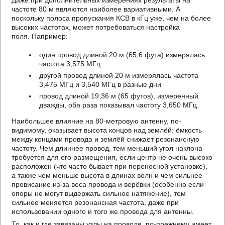
Даже при дополнительных измерениях результаты на
частоте 80 м являются наиболее вариативными. А
поскольку полоса пропускания КСВ в кГц уже, чем на более
высоких частотах, может потребоваться настройка
поля. Например:
один провод длиной 20 м (65,6 фута) измерялась
частота 3,575 МГц
другой провод длиной 20 м измерялась частота
3,475 МГц и 3,540 МГц в разные дни
провод длиной 19,36 м (65 футов), измеренный
дважды, оба раза показывал частоту 3,650 МГц.
Наибольшее влияние на 80-метровую антенну, по-
видимому, оказывает высота концов над землёй: ёмкость
между концами провода и землёй снижает резонансную
частоту. Чем длиннее провод, тем меньший угол наклона
требуется для его размещения, если центр не очень высоко
расположен (что часто бывает при переносной установке),
а также чем меньше высота в длинах волн и чем сильнее
провисание из-за веса провода и верёвки (особенно если
опоры не могут выдержать сильное натяжение), тем
сильнее меняется резонансная частота, даже при
использовании одного и того же провода для антенны.
То, как и где завязаны узлы на проводе, по-прежнему имеет