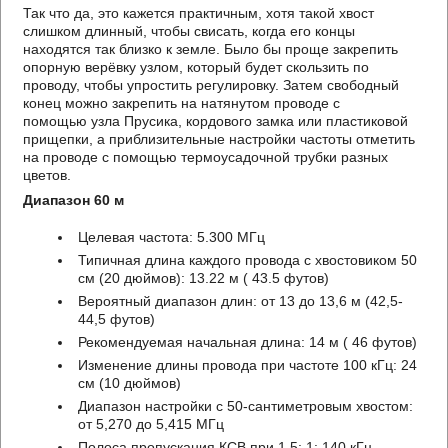
Так что да, это кажется практичным, хотя такой хвост
слишком длинный, чтобы свисать, когда его концы
находятся так близко к земле. Было бы проще закрепить
опорную верёвку узлом, который будет скользить по
проводу, чтобы упростить регулировку. Затем свободный
конец можно закрепить на натянутом проводе с
помощью узла Прусика, кордового замка или пластиковой
прищепки, а приблизительные настройки частоты отметить
на проводе с помощью термоусадочной трубки разных
цветов.
Диапазон 60 м
Целевая частота: 5.300 МГц
Типичная длина каждого провода с хвостовиком 50
см (20 дюймов): 13.22 м ( 43.5 футов)
Вероятный диапазон длин: от 13 до 13,6 м (42,5-
44,5 футов)
Рекомендуемая начальная длина: 14 м ( 46 футов)
Изменение длины провода при частоте 100 кГц: 24
см (10 дюймов)
Диапазон настройки с 50-сантиметровым хвостом:
от 5,270 до 5,415 МГц
Полоса пропускания КСВ при 1,5: 1: 140 кГц