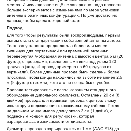
местах. И исследование ещё не завершено: надо провести
больше экспериментов с изменениями по мере установки
антенны в различных конфигурациях. Но уже достаточно
данных, чтобы сделать хороший старт.
Подход
Для того чтобы результаты были воспроизводимы, первым
шагом стала стандартизация собственной антенны автора.
Тестовая установка предполагала более или менее
типичную для портативной или временной антенны:
перевёрнутая V-образная антенна с высотой центра 6 м (20
футов), с проводами, наклоненными вниз под углом 120
градусов (каждый провод примерно на 60 градусов от
вертикали). Более длинные провода были сделаны более
плоскими, чтобы концы находились на высоте не менее 2,5
м (8 футов) от земли, хотя это не всегда было удобно.
Провода тестировались с использованием стандартного
оборудования дипольного комплекта. Оставлены 20 см (8
дюймов) провода для привязки провода к центральному
изолятору и подключения к коаксиальному кабелю. Петля
на дальнем конце имела длину около 2 см (1 дюйм), с
подвесным концом для регулировки, которая
варьировалась в зависимости от диапазона.
Диаметры проводов варьировались от 1 мм (AWG #18) до