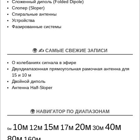
Сложенный диполь (Folded Dipole)
Слопер (Sloper)
Спиральные антенны
Устройства
Фазированные системы
🌍 ✍ САМЫЕ СВЕЖИЕ ЗАПИСИ
О колебаниях сигнала в эфире
Двухдиапазонная прямоугольная рамочная антенна для
15 и 10 м
Двойной диполь
Антенна Half-Sloper
🌍 НАВИГАТОР ПО ДИАПАЗОНАМ
20м
40м
10м
15м
12м
17м
30м
6м
80м
160м