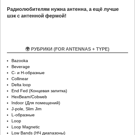
Радиолюбителям нужна антенна, а ещё лучше
шэк
с антенной
ф
ермой!
🌍 РУБРИКИ (FOR ANTENNAS + TYPE)
Bazooka
Beverage
C- и H-образные
Collinear
Delta loop
End Fed (Концевая запитка)
HexBeam/Cobweb
Indoor (Для помещений)
J-pole, Slim Jim
L-образные
Loop
Loop Magnetic
Low Bands (НЧ диапазоны)